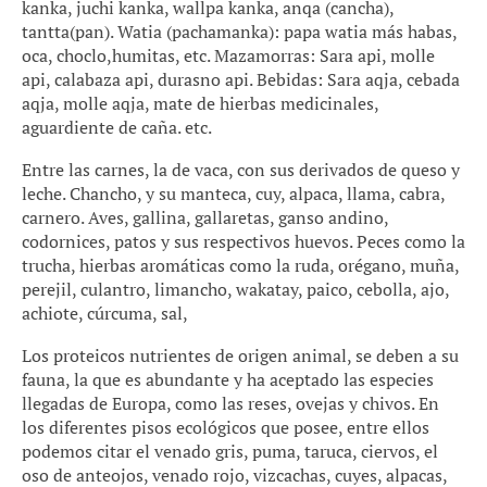
kanka, juchi kanka, wallpa kanka, anqa (cancha),
tantta(pan). Watia (pachamanka): papa watia más habas,
oca, choclo,humitas, etc. Mazamorras: Sara api, molle
api, calabaza api, durasno api. Bebidas: Sara aqja, cebada
aqja, molle aqja, mate de hierbas medicinales,
aguardiente de caña. etc.
Entre las carnes, la de vaca, con sus derivados de queso y
leche. Chancho, y su manteca, cuy, alpaca, llama, cabra,
carnero. Aves, gallina, gallaretas, ganso andino,
codornices, patos y sus respectivos huevos. Peces como la
trucha, hierbas aromáticas como la ruda, orégano, muña,
perejil, culantro, limancho, wakatay, paico, cebolla, ajo,
achiote, cúrcuma, sal,
Los proteicos nutrientes de origen animal, se deben a su
fauna, la que es abundante y ha aceptado las especies
llegadas de Europa, como las reses, ovejas y chivos. En
los diferentes pisos ecológicos que posee, entre ellos
podemos citar el venado gris, puma, taruca, ciervos, el
oso de anteojos, venado rojo, vizcachas, cuyes, alpacas,