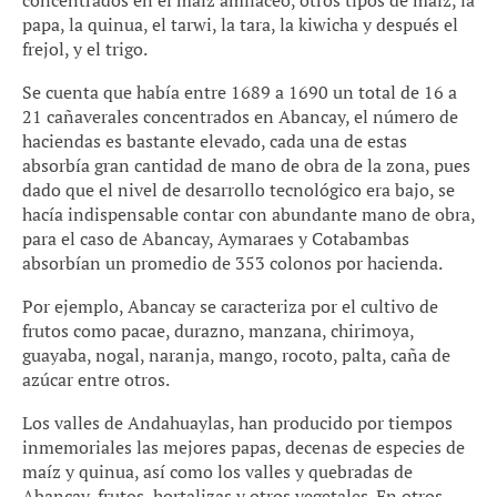
concentrados en el maíz amiláceo, otros tipos de maíz, la
papa, la quinua, el tarwi, la tara, la kiwicha y después el
frejol, y el trigo.
Se cuenta que había entre 1689 a 1690 un total de 16 a
21 cañaverales concentrados en Abancay, el número de
haciendas es bastante elevado, cada una de estas
absorbía gran cantidad de mano de obra de la zona, pues
dado que el nivel de desarrollo tecnológico era bajo, se
hacía indispensable contar con abundante mano de obra,
para el caso de Abancay, Aymaraes y Cotabambas
absorbían un promedio de 353 colonos por hacienda.
Por ejemplo, Abancay se caracteriza por el cultivo de
frutos como pacae, durazno, manzana, chirimoya,
guayaba, nogal, naranja, mango, rocoto, palta, caña de
azúcar entre otros.
Los valles de Andahuaylas, han producido por tiempos
inmemoriales las mejores papas, decenas de especies de
maíz y quinua, así como los valles y quebradas de
Abancay, frutos, hortalizas y otros vegetales. En otros