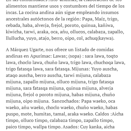
alimentos mantiene usos y costumbres del tiempo de los
incas. La cocina andina aún sigue empleando insumos
ancestrales autóctonos de la región: Papa, Maíz, trigo,
cebada, haba, alverja, frejol, poroto, quinua, kañiwa,
kiwicha, tarwi, araka, oca, añu, ollucos, calabaza, zapallo,
llullucha, yuyo, atajo, berro, oipo, col, achuq(kaywa).
A Márquez Ugarte, nos ofrece un listado de comidas
andinas en Apurímac: Lawas; (sopa) : sara lawa, toqto
lawa, choclo lawa, chuño lawa, trigo lawa, chuchoqa lawa,
trigo fatasqa lawa, sara fatasqa. Mijunas: Yuyo auscha,
ataqo auscha, berro auscha, tarwi mijuna, calabaza
mijuna, zapallo mijuna, olluco mijuna, trigo fatasqa
mijuna, sara fatasqa mijuna, quinua mijuna, alverja
mijuna, frejol o poroto mijuna, habas mijuna, chuño
mijuna, oipo mijuna. Sancochados: Papa waeko, oca
waeko, añu waeko, choclo waeko, chuño waeko, habas
puspo, mote, humitas, tamal, araka waeko. Caldos :Aicha
timpo, olluco timpo, calabaza timpo, zapallo timpo,
paico timpo, wallpa timpo. Asados: Cuy kanka, aicha