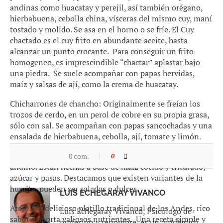
andinas como huacatay y perejil, así también orégano,
hierbabuena, cebolla china, vísceras del mismo cuy, maní
tostado y molido. Se asa en el horno o se fríe. El Cuy
chactado es el cuy frito en abundante aceite, hasta
alcanzar un punto crocante. Para conseguir un frito
homogeneo, es imprescindible “chactar” aplastar bajo
una piedra. ​ Se suele acompañar con papas hervidas,
maíz y salsas de ají, como la crema de huacatay.
Chicharrones de chancho: Originalmente se freían los
trozos de cerdo, en un perol de cobre en su propia grasa,
sólo con sal. Se acompañan con papas sancochadas y una
ensalada de hierbabuena, cebolla, ají, tomate y limón.
Humitas; Las humitas dulces son tradicionales del sur
0 com.
0
andino. Están hechas a base de maíz cocido y triturado,
azúcar y pasas. Destacamos que existen variantes de la
humita, pueden ser saladas o dulces.
LUIS ECHEGARAY VIVANCO
Atajo. Un delicioso platillo tradicional de los Andes, rico
Luis Echegaray Vivanco, Psicólogo de
sabor y aporta valiosos nutrientes. Una receta simple y
profesión y renombre, es un académico