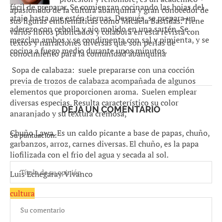
fácil de preparar. Se comienzan cocinando las hojas del
apasionado de la cultura abanquina y gran conocedor de
atajo hasta que estén tiernas. Después, se prepara un
sus figuras emblemáticas como Micaela Bastidas. Tiene
aderezo con cebolla y ajo molido en una sartén. Se
varios libros publicados y colabora en esta revista con
mezclan ambos y se condimenta con sal y pimienta, y se
textos y narraciones diversas que son perlas de
cocina a fuego medio durante unos minutos.
conocimiento para la comunidad abanquina
Sopa de calabaza: suele prepararse con una cocción
previa de trozos de calabaza acompañada de algunos
elementos que proporcionen aroma. Suelen emplear
diversas especias. Resulta característico su color
DEJA UN COMENTARIO
anaranjado y su textura cremosa,
Chuño Lawa. Es un caldo picante a base de papas, chuño,
Su puntuación:
garbanzos, arroz, carnes diversas. El chuño, es la papa
liofilizada con el frio del agua y secada al sol.
Luis Echegaray Vivanco
cultura