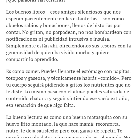
Los buenos libros —esos amigos silenciosos que nos
esperan pacientemente en las estanterías— son como
abuelos sabios y bonachones, llenos de historias por
contar. No gritan, no parpadean, no nos bombardean con
notificaciones ni publicidad intrusiva e insulsa.
Simplemente están ahí, ofreciéndonos sus tesoros con la
generosidad de quien ha vivido mucho y quiere
compartir lo aprendido.
Es como comer. Puedes llenarte el estómago con papitas,
totopos y gaseosa, y técnicamente habrás «comido». Pero
tu cuerpo seguirá pidiendo a gritos los nutrientes que no
le diste. Lo mismo pasa con el alma: puedes saturarla de
contenido chatarra y seguir sintiendo ese vacío extraño,
esa sensación de que algo falta.
La buena lectura es como una buena matasquita con su
huevo frito montado, la que hace mamá: reconforta,
nutre, te deja satisfecho pero con ganas de repetir. Te
enseña no solo datos, sino maneras de ver el mundo. No