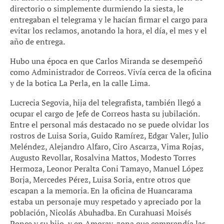
directorio o simplemente durmiendo la siesta, le
entregaban el telegrama y le hacían firmar el cargo para
evitar los reclamos, anotando la hora, el día, el mes y el
año de entrega.
Hubo una época en que Carlos Miranda se desempeñó
como Administrador de Correos. Vivía cerca de la oficina
y de la botica La Perla, en la calle Lima.
Lucrecia Segovia, hija del telegrafista, también llegó a
ocupar el cargo de Jefe de Correos hasta su jubilación.
Entre el personal más destacado no se puede olvidar los
rostros de Luisa Soria, Guido Ramírez, Edgar Valer, Julio
Meléndez, Alejandro Alfaro, Ciro Ascarza, Vima Rojas,
Augusto Revollar, Rosalvina Mattos, Modesto Torres
Hermoza, Leonor Peralta Coni Tamayo, Manuel López
Borja, Mercedes Pérez, Luisa Soria, entre otros que
escapan a la memoria. En la oficina de Huancarama
estaba un personaje muy respetado y apreciado por la
población, Nicolás Abuhadba. En Curahuasi Moisés
Ponce y su hijo, y en Amoray, zona que comprendía las