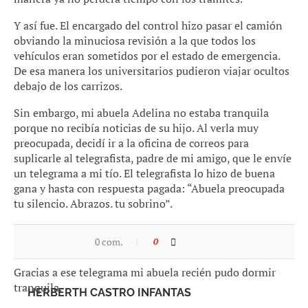
Y así fue. El encargado del control hizo pasar el camión
obviando la minuciosa revisión a la que todos los
vehículos eran sometidos por el estado de emergencia.
De esa manera los universitarios pudieron viajar ocultos
debajo de los carrizos.
Sin embargo, mi abuela Adelina no estaba tranquila
porque no recibía noticias de su hijo. Al verla muy
preocupada, decidí ir a la oficina de correos para
suplicarle al telegrafista, padre de mi amigo, que le envíe
un telegrama a mi tío. El telegrafista lo hizo de buena
gana y hasta con respuesta pagada: “Abuela preocupada
tu silencio. Abrazos. tu sobrino”.
La respuesta no tardó en llegar: “Estamos bien.
0 com.
0
Esperamos mejore situación retornar esa. Tu tío.
Gracias a ese telegrama mi abuela recién pudo dormir
tranquila.
HERBERTH CASTRO INFANTAS