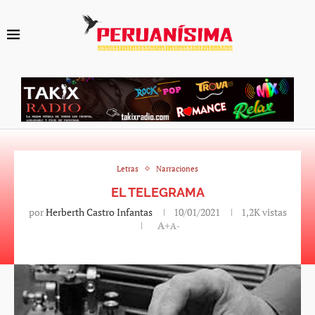
Letras
Narraciones
EL TELEGRAMA
por
Herberth Castro Infantas
10/01/2021
1,2K
vistas
A+
A-