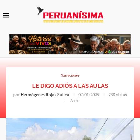
Narraciones
LE DIGO ADIÓS A LAS AULAS
por
Hermógenes Rojas Sullca
07/01/2025
738
vistas
A+
A-