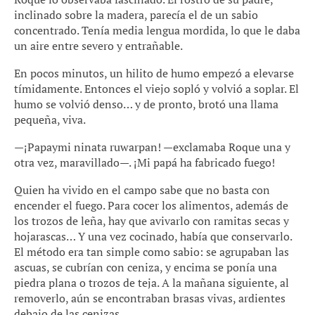
inclinado sobre la madera, parecía el de un sabio
concentrado. Tenía media lengua mordida, lo que le daba
un aire entre severo y entrañable.
En pocos minutos, un hilito de humo empezó a elevarse
tímidamente. Entonces el viejo sopló y volvió a soplar. El
humo se volvió denso… y de pronto, brotó una llama
pequeña, viva.
—¡Papaymi ninata ruwarpan! —exclamaba Roque una y
otra vez, maravillado—. ¡Mi papá ha fabricado fuego!
Quien ha vivido en el campo sabe que no basta con
encender el fuego. Para cocer los alimentos, además de
los trozos de leña, hay que avivarlo con ramitas secas y
hojarascas… Y una vez cocinado, había que conservarlo.
El método era tan simple como sabio: se agrupaban las
ascuas, se cubrían con ceniza, y encima se ponía una
piedra plana o trozos de teja. A la mañana siguiente, al
removerlo, aún se encontraban brasas vivas, ardientes
debajo de las cenizas.