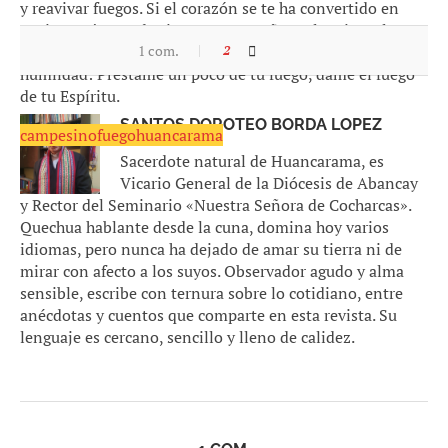
y reavivar fuegos. Si el corazón se te ha convertido en
cenizas, aún puedes ir —como antaño— al amigo, al
sacerdote o, mejor aún, al mismo Señor, y decirle con
1 com.
2
humildad: Préstame un poco de tu fuego, dame el fuego
de tu Espíritu.
SANTOS DOROTEO BORDA LOPEZ
campesino
fuego
huancarama
Sacerdote natural de Huancarama, es
Vicario General de la Diócesis de Abancay
y Rector del Seminario «Nuestra Señora de Cocharcas».
Quechua hablante desde la cuna, domina hoy varios
idiomas, pero nunca ha dejado de amar su tierra ni de
mirar con afecto a los suyos. Observador agudo y alma
sensible, escribe con ternura sobre lo cotidiano, entre
anécdotas y cuentos que comparte en esta revista. Su
lenguaje es cercano, sencillo y lleno de calidez.