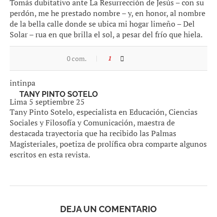
Tomás dubitativo ante La Resurrección de Jesús – con su
perdón, me he prestado nombre – y, en honor, al nombre
de la bella calle donde se ubica mi hogar limeño – Del
Solar – rua en que brilla el sol, a pesar del frío que hiela.
Ojalá se desbarate mi santidad; prefiero realidades que
0 com.
1
me alegren.
intinpa
TANY PINTO SOTELO
Lima 5 septiembre 25
Tany Pinto Sotelo, especialista en Educación, Ciencias
Sociales y Filosofía y Comunicación, maestra de
destacada trayectoria que ha recibido las Palmas
Magisteriales, poetiza de prolífica obra comparte algunos
escritos en esta revista.
DEJA UN COMENTARIO