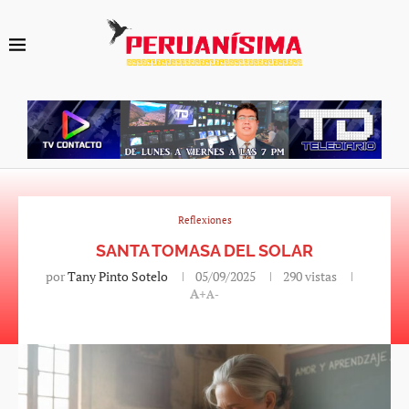
Reflexiones
SANTA TOMASA DEL SOLAR
por
Tany Pinto Sotelo
05/09/2025
290
vistas
A+
A-