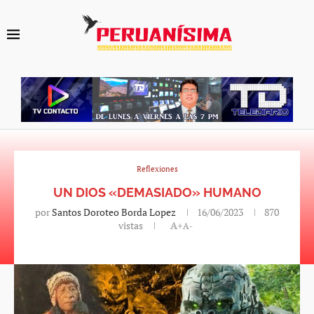
Reflexiones
UN DIOS «DEMASIADO» HUMANO
por
Santos Doroteo Borda Lopez
16/06/2023
870
vistas
A+
A-