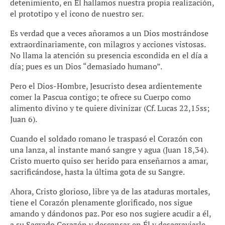
detenimiento, en Él hallamos nuestra propia realización,
el prototipo y el icono de nuestro ser.
Es verdad que a veces añoramos a un Dios mostrándose
extraordinariamente, con milagros y acciones vistosas.
No llama la atención su presencia escondida en el día a
día; pues es un Dios “demasiado humano”.
Pero el Dios-Hombre, Jesucristo desea ardientemente
comer la Pascua contigo; te ofrece su Cuerpo como
alimento divino y te quiere divinizar (Cf. Lucas 22,15ss;
Juan 6).
Cuando el soldado romano le traspasó el Corazón con
una lanza, al instante manó sangre y agua (Juan 18,34).
Cristo muerto quiso ser herido para enseñarnos a amar,
sacrificándose, hasta la última gota de su Sangre.
Ahora, Cristo glorioso, libre ya de las ataduras mortales,
tiene el Corazón plenamente glorificado, nos sigue
amando y dándonos paz. Por eso nos sugiere acudir a él,
a su Sagrado Corazón y descansar en Él y desagraviarle